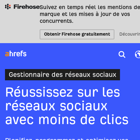
Suivez en temps réel les mentions de
marque et les mises à jour de vos
concurrents.
Obtenir Firehose gratuitement
Découvri
Gestionnaire des réseaux sociaux
Réussissez sur les
réseaux sociaux
avec moins de clics