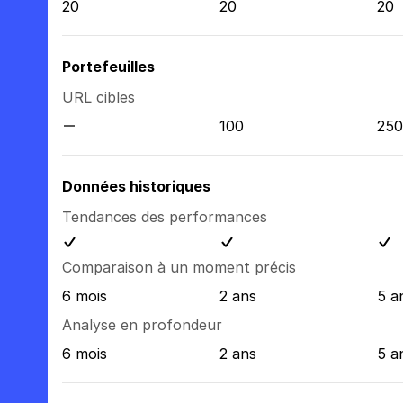
20
20
20
Portefeuilles
URL cibles
100
250
Données historiques
Tendances des performances
Comparaison à un moment précis
6 mois
2 ans
5 a
Analyse en profondeur
6 mois
2 ans
5 a