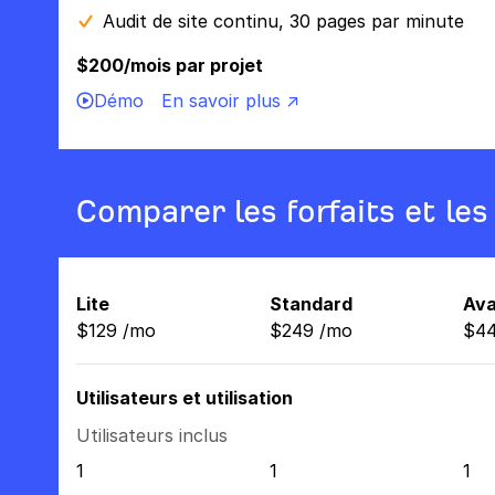
Audit de site continu, 30 pages par minute
$200/mois par projet
Démo
En savoir plus ↗
Comparer les forfaits et les
Lite
Standard
Av
$
129
/
mo
$
249
/
mo
$
4
Utilisateurs et utilisation
Utilisateurs inclus
1
1
1