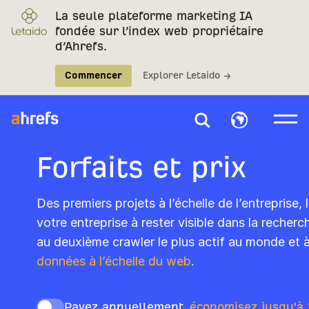
La seule plateforme marketing IA
fondée sur l’index web propriétaire
d’Ahrefs.
Commencer
Explorer Letaido →
Forfaits et prix
Des premiers projets à l’échelle de l’entreprise, 
votre entreprise à rester visible dans la recherch
au deuxième crawler le plus actif au monde et à
données à l’échelle du web
.
Payez annuellement,
économisez jusqu'à 