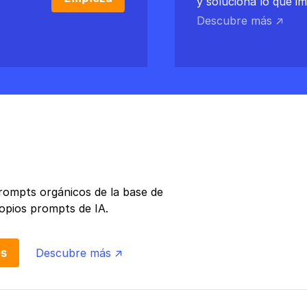
y soluciona lo que i
Descubre más ↗
rompts orgánicos de la base de
opios prompts de IA.
es
Descubre más ↗