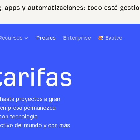
, apps y automatizaciones: todo está gestio
Recursos
Precios
Enterprise
Evolve
tarifas
 hasta proyectos a gran
tu empresa permanezca
 con tecnología
activo del mundo y con más