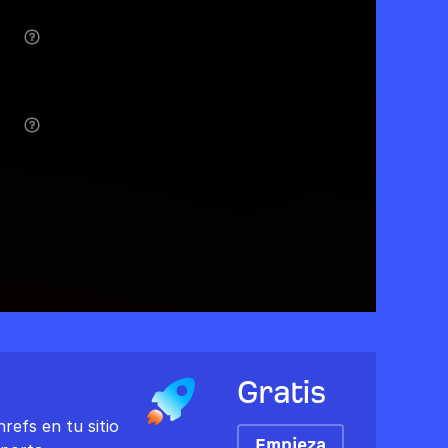
Gratis
refs en tu sitio
Empieza