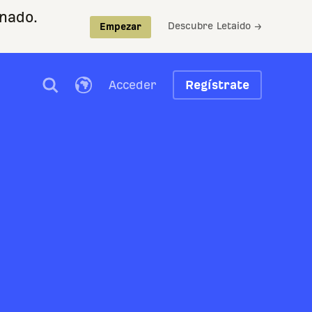
nado.
Descubre Letaido →
Empezar
Acceder
Regístrate