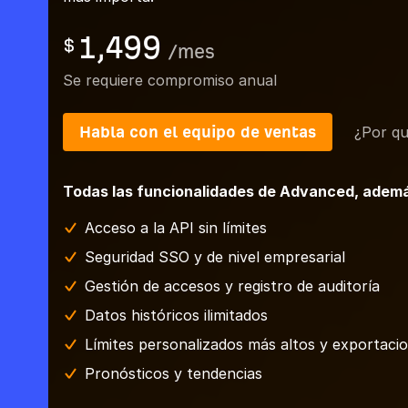
1,499
$
/
mes
Se requiere compromiso anual
Habla con el equipo de ventas
¿Por qu
Todas las funcionalidades de Advanced, ademá
Acceso a la API sin límites
Seguridad SSO y de nivel empresarial
Gestión de accesos y registro de auditoría
Datos históricos ilimitados
Límites personalizados más altos y exportaci
Pronósticos y tendencias