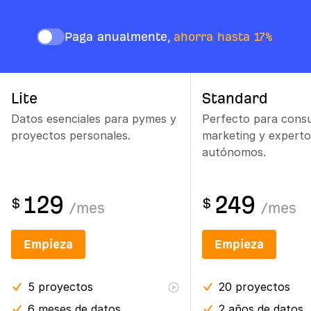
Paga anualmente,
ahorra hasta 17%
Lite
Standard
Datos esenciales para pymes y
Perfecto para consu
proyectos personales.
marketing y expert
autónomos.
129
249
$
$
/
mes
/
mes
Empieza
Empieza
5
proyectos
20
proyectos
6 meses
de datos
2 años
de datos