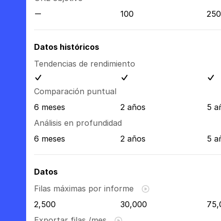
100
250
Datos históricos
Tendencias de rendimiento
Comparación puntual
6 meses
2 años
5 a
Análisis en profundidad
6 meses
2 años
5 a
Datos
Filas máximas por informe
2,500
30,000
75,
Exportar filas /mes