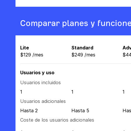
Comparar planes y funcion
Lite
Standard
Ad
$
129
/
mes
$
249
/
mes
$
4
Usuarios y uso
Usuarios incluidos
1
1
1
Usuarios adicionales
Hasta 2
Hasta 5
Has
Coste de los usuarios adicionales