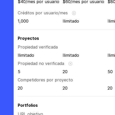
$40/mes por usuario
$60/mes por usuario
$80
Créditos por usuario/mes
1,000
Ilimitado
Ilim
Proyectos
Propiedad verificada
Ilimitado
Ilimitado
Ilim
Propiedad no verificada
5
20
50
Competidores por proyecto
20
20
20
Portfolios
URL objetivo