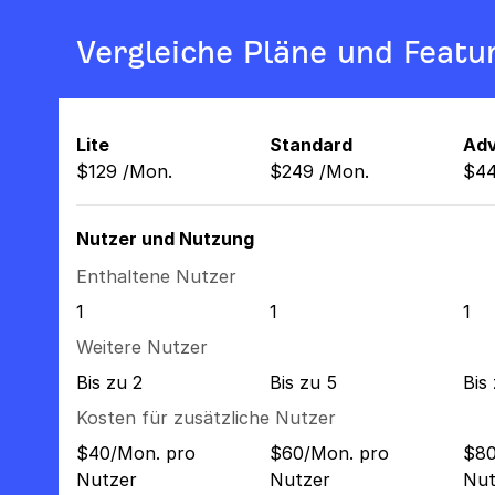
Vergleiche Pläne und Featu
Lite
Standard
Ad
$
129
/
Mon.
$
249
/
Mon.
$
4
Nutzer und Nutzung
Enthaltene Nutzer
1
1
1
Weitere Nutzer
Bis zu 2
Bis zu 5
Bis
Kosten für zusätzliche Nutzer
$40/Mon. pro
$60/Mon. pro
$80
Nutzer
Nutzer
Nut