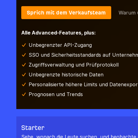
Sprich mit dem Verkaufsteam
Warum 
Alle Advanced-Features, plus:
Unbegrenzter API-Zugang
SSO und Sicherheitsstandards auf Unterneh
Zugriffsverwaltung und Prüfprotokoll
Unbegrenzte historische Daten
Personalisierte höhere Limits und Datenexpor
Prognosen und Trends
Starter
Sehe, wonach die Leute suchen, und beobachte 