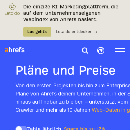
Die einzige KI-Marketingplattform, die
auf dem unternehmenseigenen
Webindex von Ahrefs basiert.
Los geht's
Letaido entdecken →
Pläne und Preise
Von den ersten Projekten bis hin zum Enterpris
Pläne von Ahrefs deinem Unternehmen, in der S
hinaus auffindbar zu bleiben – unterstützt vom
Crawler und mehr als 10 Jahren
Web-Daten in 
Zahle jährlich,
Spare bis zu 17 %