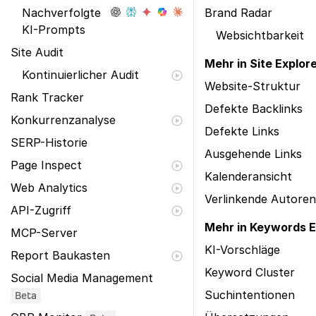
Nachverfolgte
Brand Radar
KI-Prompts
Websichtbarkeit
Site Audit
Mehr in Site Explor
Kontinuierlicher Audit
Website-Struktur
Rank Tracker
Defekte Backlinks
Konkurrenzanalyse
Defekte Links
SERP-Historie
Ausgehende Links
Page Inspect
Kalenderansicht
Web Analytics
Verlinkende Autoren
API-Zugriff
Mehr in Keywords E
MCP-Server
KI-Vorschläge
Report Baukasten
Keyword Cluster
Social Media Management
Suchintentionen
Beta