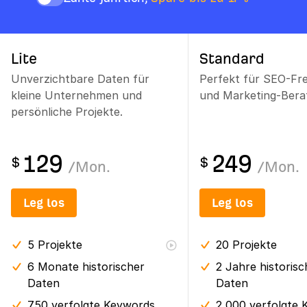
Lite
Standard
Unverzichtbare Daten für
Perfekt für SEO-Fr
kleine Unternehmen und
und Marketing-Berat
persönliche Projekte.
129
249
$
$
/
Mon.
/
Mon.
Leg los
Leg los
5
Projekte
20
Projekte
6 Monate
historischer
2 Jahre
historisc
Daten
Daten
750 verfolgte Keywords
2,000 verfolgte