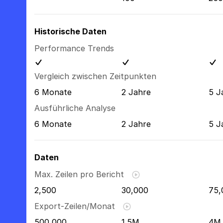
Historische Daten
Performance Trends
Vergleich zwischen Zeitpunkten
6 Monate
2 Jahre
5 J
Ausführliche Analyse
6 Monate
2 Jahre
5 J
Daten
Max. Zeilen pro Bericht
2,500
30,000
75,
Export-Zeilen/Monat
500,000
1.5M
4M