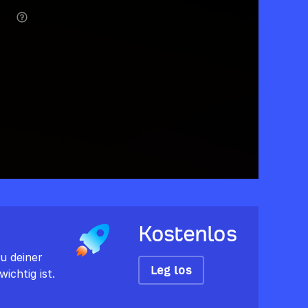
Kostenlos
u deiner
Leg los
ichtig ist.