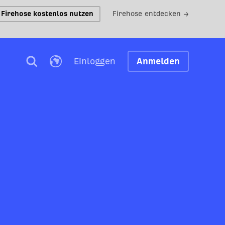
Firehose kostenlos nutzen
Firehose entdecken →
Einloggen
Anmelden