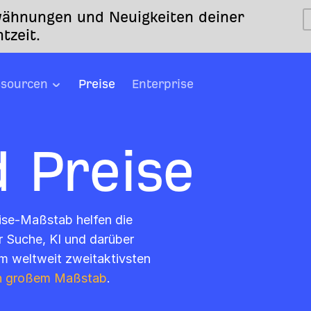
ähnungen und Neuigkeiten deiner
tzeit.
sourcen
Preise
Enterprise
 Preise
rise-Maßstab helfen die
r Suche, KI und darüber
om weltweit zweitaktivsten
n großem Maßstab
.