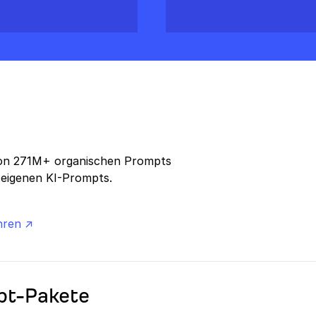
von 271M+ organischen Prompts
 eigenen KI-Prompts.
hren ↗
pt-Pakete