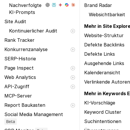
Nachverfolgte
Brand Radar
KI-Prompts
Websichtbarkeit
Site Audit
Mehr in Site Explor
Kontinuierlicher Audit
Website-Struktur
Rank Tracker
Defekte Backlinks
Konkurrenzanalyse
Defekte Links
SERP-Historie
Ausgehende Links
Page Inspect
Kalenderansicht
Web Analytics
Verlinkende Autoren
API-Zugriff
Mehr in Keywords E
MCP-Server
KI-Vorschläge
Report Baukasten
Keyword Cluster
Social Media Management
Suchintentionen
Beta