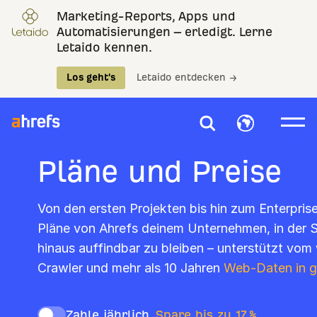
Marketing-Reports, Apps und
Automatisierungen – erledigt. Lerne
Letaido kennen.
Los geht's
Letaido entdecken →
Pläne und Preise
Von den ersten Projekten bis hin zum Enterpris
Pläne von Ahrefs deinem Unternehmen, in der S
hinaus auffindbar zu bleiben – unterstützt vom
Crawler und mehr als 10 Jahren
Web-Daten in 
Zahle jährlich,
Spare bis zu 17 %