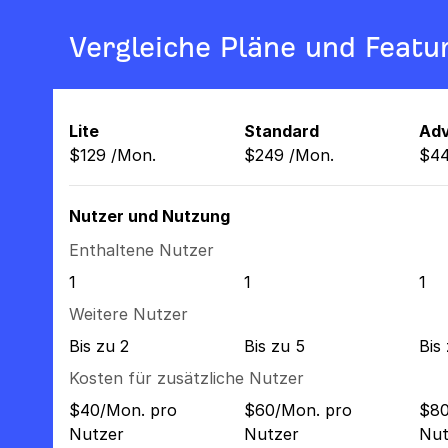
Vergleiche Pläne und Featu
Lite
Standard
Ad
$
129
/
Mon.
$
249
/
Mon.
$
4
Nutzer und Nutzung
Enthaltene Nutzer
1
1
1
Weitere Nutzer
Bis zu 2
Bis zu 5
Bis
Kosten für zusätzliche Nutzer
$40/Mon. pro
$60/Mon. pro
$80
Nutzer
Nutzer
Nut