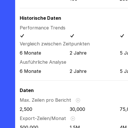
Historische Daten
Performance Trends
Vergleich zwischen Zeitpunkten
6 Monate
2 Jahre
5 J
Ausführliche Analyse
6 Monate
2 Jahre
5 J
Daten
Max. Zeilen pro Bericht
2,500
30,000
75,
Export-Zeilen/Monat
500,000
1.5M
4M