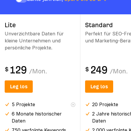
Lite
Standard
Unverzichtbare Daten für
Perfekt für SEO-Fr
kleine Unternehmen und
und Marketing-Berat
persönliche Projekte.
129
249
$
$
/
Mon.
/
Mon.
Leg los
Leg los
5
Projekte
20
Projekte
6 Monate
historischer
2 Jahre
historisc
Daten
Daten
750 verfolgte Keywords
2,000 verfolgte