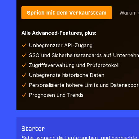
Sprich mit dem Verkaufsteam
Warum 
Alle Advanced-Features, plus:
Unbegrenzter API-Zugang
SSO und Sicherheitsstandards auf Unterneh
Zugriffsverwaltung und Prüfprotokoll
Unbegrenzte historische Daten
Personalisierte höhere Limits und Datenexpor
Prognosen und Trends
Starter
Sehe, wonach die Leute suchen, und beobachte 